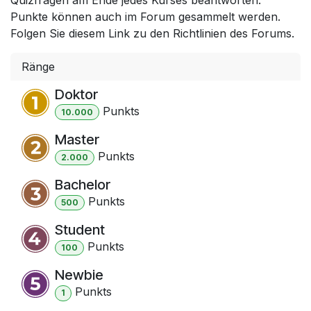
Punkte können auch im Forum gesammelt werden.
Folgen Sie diesem Link zu den Richtlinien des Forums.
Ränge
Doktor
Punkt
s
10.000
Master
Punkt
s
2.000
Bachelor
Punkt
s
500
Student
Punkt
s
100
Newbie
Punkt
s
1